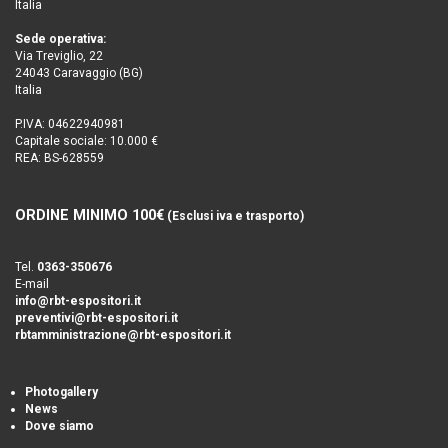
Italia
Sede operativa:
Via Treviglio, 22
24043 Caravaggio (BG)
Italia
P.IVA: 04622940981
Capitale sociale: 10.000 €
REA: BS-628559
ORDINE MINIMO 100€
(Esclusi iva e trasporto)
Tel.
0363-350676
E-mail
info@rbt-espositori.it
preventivi@rbt-espositori.it
rbtamministrazione@rbt-espositori.it
Photogallery
News
Dove siamo