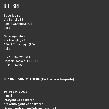
RBT SRL
Sede legale:
Via Spinelli, 13
25034 Orzinuovi (BS)
Italia
Sede operativa:
Via Treviglio, 22
24043 Caravaggio (BG)
Italia
P.IVA: 04622940981
Capitale sociale: 10.000 €
REA: BS-628559
ORDINE MINIMO 100€
(Esclusi iva e trasporto)
Tel.
0363-350676
E-mail
info@rbt-espositori.it
preventivi@rbt-espositori.it
rbtamministrazione@rbt-espositori.it