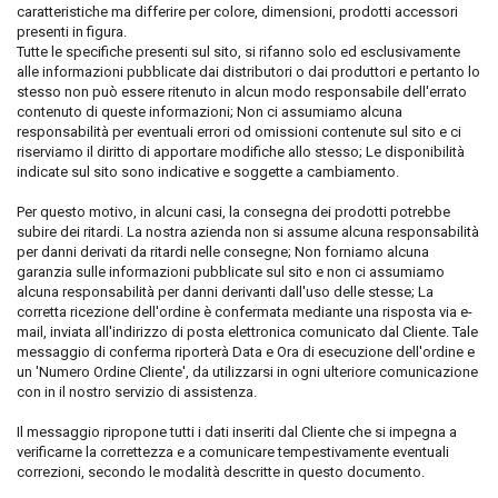
caratteristiche ma differire per colore, dimensioni, prodotti accessori
presenti in figura.
Tutte le specifiche presenti sul sito, si rifanno solo ed esclusivamente
alle informazioni pubblicate dai distributori o dai produttori e pertanto lo
stesso non può essere ritenuto in alcun modo responsabile dell'errato
contenuto di queste informazioni; Non ci assumiamo alcuna
responsabilità per eventuali errori od omissioni contenute sul sito e ci
riserviamo il diritto di apportare modifiche allo stesso; Le disponibilità
indicate sul sito sono indicative e soggette a cambiamento.
Per questo motivo, in alcuni casi, la consegna dei prodotti potrebbe
subire dei ritardi. La nostra azienda non si assume alcuna responsabilità
per danni derivati da ritardi nelle consegne; Non forniamo alcuna
garanzia sulle informazioni pubblicate sul sito e non ci assumiamo
alcuna responsabilità per danni derivanti dall'uso delle stesse; La
corretta ricezione dell'ordine è confermata mediante una risposta via e-
mail, inviata all'indirizzo di posta elettronica comunicato dal Cliente. Tale
messaggio di conferma riporterà Data e Ora di esecuzione dell'ordine e
un 'Numero Ordine Cliente', da utilizzarsi in ogni ulteriore comunicazione
con in il nostro servizio di assistenza.
Il messaggio ripropone tutti i dati inseriti dal Cliente che si impegna a
verificarne la correttezza e a comunicare tempestivamente eventuali
correzioni, secondo le modalità descritte in questo documento.