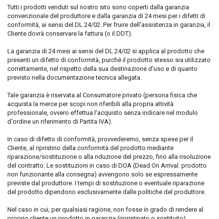
Tutti i prodotti venduti sul nostro sito sono coperti dalla garanzia
convenzionale del produttore e dalla garanzia di 24 mesi per i difetti di
conformità, ai sensi del DL 24/02. Per fruire dell'assistenza in garanzia, il
Cliente dovrà conservare la fattura (o il DDT).
La garanzia di 24 mesi ai sensi del DL 24/02 si applica al prodotto che
presenti un difetto di conformità, purché il prodotto stesso sia utilizzato
correttamente, nel rispetto della sua destinazione d'uso e di quanto
previsto nella documentazione tecnica allegata.
Tale garanzia è riservata al Consumatore privato (persona fisica che
acquista la merce per scopi non riferibili alla propria attività
professionale, ovvero effettua l'acquisto senza indicare nel modulo
d'ordine un riferimento di Partita IVA).
In caso di difetto di conformità, provvederemo, senza spese per il
Cliente, al ripristino della conformità del prodotto mediante
riparazione/sostituzione o alla riduzione del prezzo, fino alla risoluzione
del contratto. Le sostituzioni in caso di DOA (Dead On Arrival: prodotto
non funzionante alla consegna) avvengono solo se espressamente
previste dal produttore. I tempi di sostituzione o eventuale riparazione
del prodotto dipendono esclusivamente dalle politiche del produttore.
Nel caso in cui, per qualsiasi ragione, non fosse in grado di rendere al
proprio cliente un prodotto in garanzia (ripristinato o sostituito),