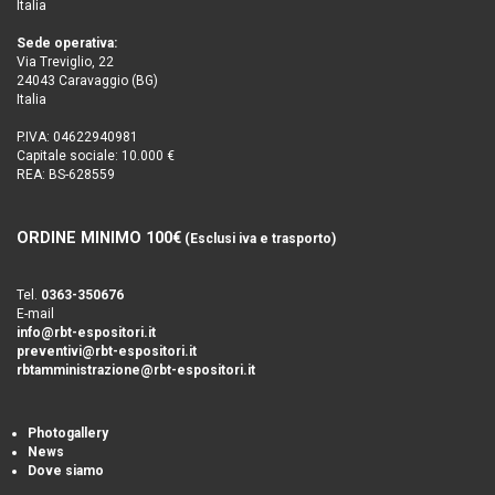
Italia
Sede operativa:
Via Treviglio, 22
24043 Caravaggio (BG)
Italia
P.IVA: 04622940981
Capitale sociale: 10.000 €
REA: BS-628559
ORDINE MINIMO 100€
(Esclusi iva e trasporto)
Tel.
0363-350676
E-mail
info@rbt-espositori.it
preventivi@rbt-espositori.it
rbtamministrazione@rbt-espositori.it
Photogallery
News
Dove siamo