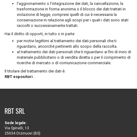
l'aggiornamento o l’integrazione dei dati, la cancellazione, la
trasformazione in forma anonima o il blocco dei dati trattati in
violazione di legge, compresi quelli di cui è necessaria la
conservazione in relazione agli scopi per i quali i dati sono stati
raccolti o successivamente trattati.
Hai il diritto di opporti, in tutto o in parte:
per motivi legittimi al trattamento dei dati personali che ti
riguardano, ancorché pertinenti allo scopo della raccolta.
al trattamento dei dati personali che ti riguardano ai fini di invio di
materiale pubblicitario o di vendita diretta o per il compimento di
ricerche di mercato o di comunicazione commerciale.
Il titolare del trattamento dei dati è:
RBT espositori .
RBT SRL
Sede legale:
Via Spinelli, 13
25034 Orzinuovi (BS)