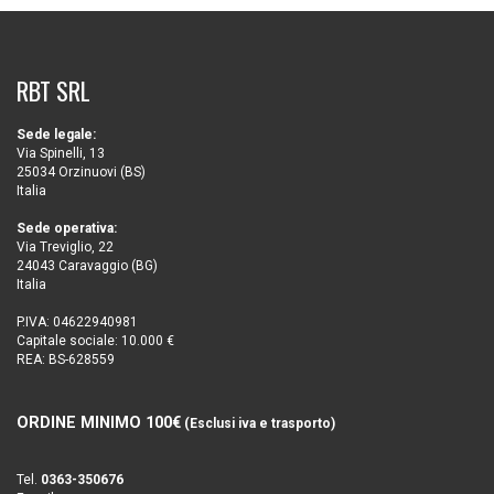
RBT SRL
Sede legale:
Via Spinelli, 13
25034 Orzinuovi (BS)
Italia
Sede operativa:
Via Treviglio, 22
24043 Caravaggio (BG)
Italia
P.IVA: 04622940981
Capitale sociale: 10.000 €
REA: BS-628559
ORDINE MINIMO 100€
(Esclusi iva e trasporto)
Tel.
0363-350676