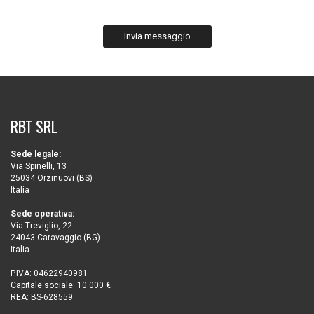
Invia messaggio
RBT SRL
Sede legale:
Via Spinelli, 13
25034 Orzinuovi (BS)
Italia
Sede operativa:
Via Treviglio, 22
24043 Caravaggio (BG)
Italia
P.IVA: 04622940981
Capitale sociale: 10.000 €
REA: BS-628559