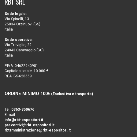
RBT SRL
Sede legale:
Via Spinelli, 13
25034 Orzinuovi (BS)
Italia
Sede operativa:
Via Treviglio, 22
24043 Caravaggio (BG)
Italia
P.IVA: 04622940981
Capitale sociale: 10.000 €
REA: BS-628559
ORDINE MINIMO 100€
(Esclusi iva e trasporto)
Tel.
0363-350676
E-mail
info@rbt-espositori.it
preventivi@rbt-espositori.it
rbtamministrazione@rbt-espositori.it