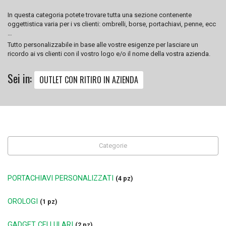
In questa categoria potete trovare tutta una sezione contenente
oggettistica varia per i vs clienti: ombrelli, borse, portachiavi, penne, ecc
…
Tutto personalizzabile in base alle vostre esigenze per lasciare un
ricordo ai vs clienti con il vostro logo e/o il nome della vostra azienda.
Sei in:
OUTLET CON RITIRO IN AZIENDA
Categorie
PORTACHIAVI PERSONALIZZATI
(4 pz)
OROLOGI
(1 pz)
GADGET CELLULARI
(2 pz)