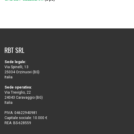
RBT SRL
Sede legale:
Via Spinelli, 13
25034 Orzinuovi (BS)
Italia
Sede operativa:
Via Treviglio, 22
24043 Caravaggio (BG)
Italia
P.IVA: 04622940981
Capitale sociale: 10.000 €
REA: BS-628559