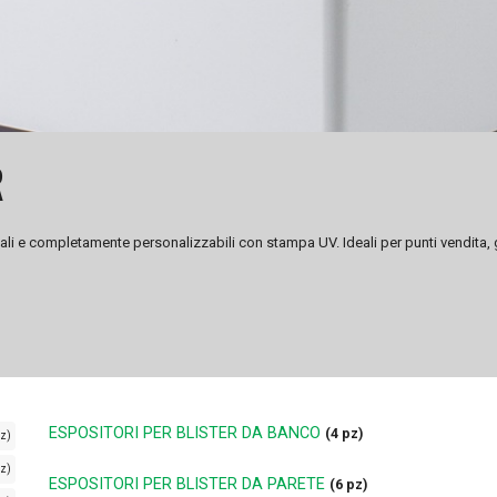
R
ionali e completamente personalizzabili con stampa UV. Ideali per punti vendita,
ESPOSITORI PER BLISTER DA BANCO
(4 pz)
pz)
z)
ESPOSITORI PER BLISTER DA PARETE
(6 pz)