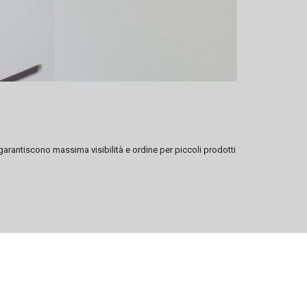
 garantiscono massima visibilità e ordine per piccoli prodotti