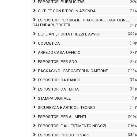
ESPOSITORI PUBBLICITARI
(60 
OUTLET CON RITIRO IN AZIENDA
(17 
ESPOSITORI PER BIGLIETTI AUGURALI, CARTOLINE,
CALENDARI, POSTER....
(88 
DEPLIANT, PORTA PREZZI E AVVISI
(222 p
COSMETICA
(10 
ARREDO CASA-UFFICIO
(47 
ESPOSITORI PER GDO
(49 
PACKAGING - ESPOSITORI IN CARTONE
(114 p
ESPOSITORI DA BANCO
(37 
ESPOSITORI DA TERRA
(34 
STAMPA DIGITALE
(3 
SICUREZZA E ARTICOLI TECNICI
(19 
ESPOSITORI PER ALIMENTI
(516 p
ESPOSITORI E ALLESTIMENTO NEGOZI
(167 p
ESPOSITORI PRODOTTI VARI
(284 p