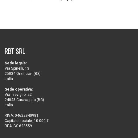
RBT SRL
Sede legale:
Via Spinelli, 13
25034 Orzinuovi (BS)
Italia
Sede operativa:
Via Treviglio, 22
24043 Caravaggio (BG)
Italia
P.IVA: 04622940981
Capitale sociale: 10.000 €
REA: BS-628559