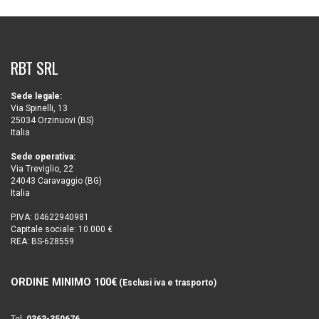
RBT SRL
Sede legale:
Via Spinelli, 13
25034 Orzinuovi (BS)
Italia
Sede operativa:
Via Treviglio, 22
24043 Caravaggio (BG)
Italia
P.IVA: 04622940981
Capitale sociale: 10.000 €
REA: BS-628559
ORDINE MINIMO 100€
(Esclusi iva e trasporto)