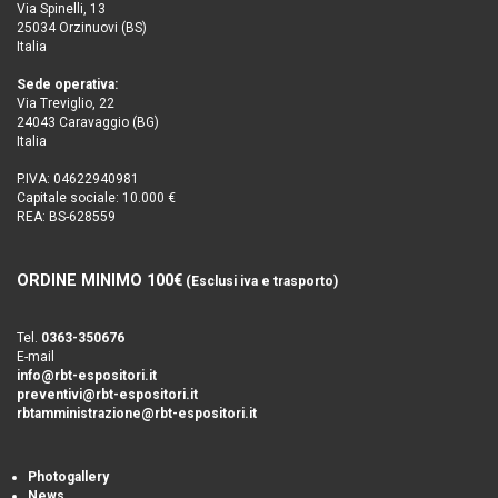
Via Spinelli, 13
25034 Orzinuovi (BS)
Italia
Sede operativa:
Via Treviglio, 22
24043 Caravaggio (BG)
Italia
P.IVA: 04622940981
Capitale sociale: 10.000 €
REA: BS-628559
ORDINE MINIMO 100€
(Esclusi iva e trasporto)
Tel.
0363-350676
E-mail
info@rbt-espositori.it
preventivi@rbt-espositori.it
rbtamministrazione@rbt-espositori.it
Photogallery
News