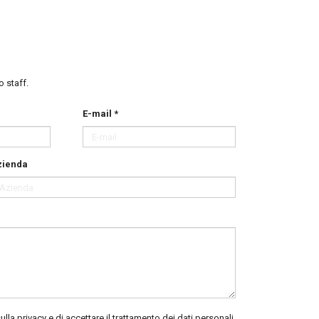
o staff.
E-mail *
zienda
sulla privacy
e di accettare il trattamento dei dati personali.