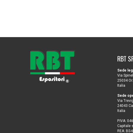
RBT S
Sede leg
Via Spinel
25034 Orz
Italia
Sede ope
Via Trevig
24043 Ca
Italia
P.IVA: 0
Capitale 
REA: BS-