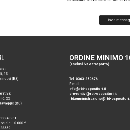
Invia messag
RL
ORDINE MINIMO 1
(Esclusi iva e trasporto)
ale:
li, 13
inuovi (BS)
Tel.
0363-350676
E-mail
info@rbt-espositori.it
rativa:
preventivi@rbt-espositori.it
lio, 22
rbtamministrazione@rbt-espositori.
ravaggio (BG)
4622940981
sociale: 10.000 €
628559